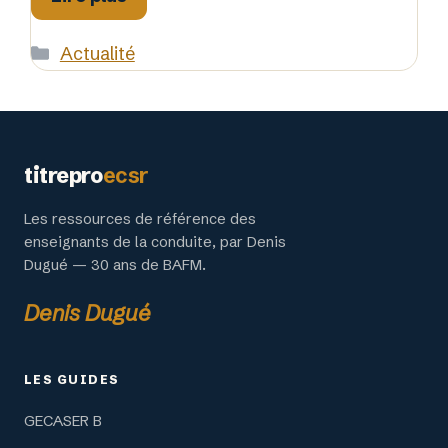
Catégories
Actualité
titrepro
ecsr
Les ressources de référence des
enseignants de la conduite, par Denis
Dugué — 30 ans de BAFM.
Denis Dugué
LES GUIDES
GECASER B