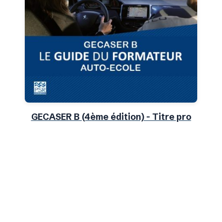
Article ajouté au panier
Paiement
0 Produit -
0,00
€
GECASER B (4ème édition) - Titre pro
ECSR
0
sur 5
29,00
€