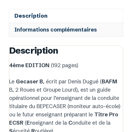
-
Titre
Description
pro
ECSR
Informations complémentaires
Description
4ème EDITION
(192 pages)
Le
Gecaser B
, écrit par Denis Dugué (
BAFM
B, 2 Roues et Groupe Lourd), est un guide
opérationnel pour l’enseignant de la conduite
titulaire du
BEPECASER
(moniteur auto-école)
ou le futur enseignant prépar
ant le
Titre Pro
ECSR
(
E
nseignant de la
C
onduite et de la
S
écurité
R
outière).