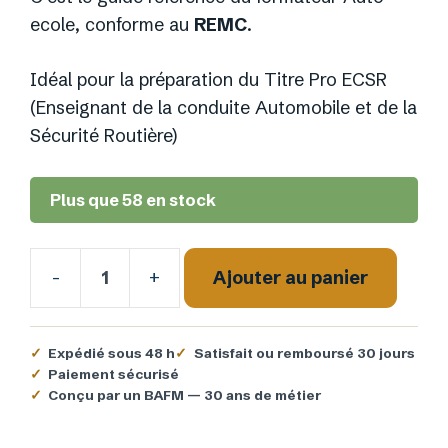
ecole, conforme au
REMC
.
Idéal pour la préparation du Titre Pro ECSR
(Enseignant de la conduite Automobile et de la
Sécurité Routière)
Plus que 58 en stock
-
+
Ajouter au panier
quantité
de
GECASER
✓
Expédié sous 48 h
✓
Satisfait ou remboursé 30 jours
B
✓
Paiement sécurisé
✓
Conçu par un BAFM — 30 ans de métier
(4ème
édition)