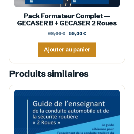
Pack Formateur Complet —
GECASER B + GECASER 2 Roues
Le
Le
68,00
€
59,00
€
prix
prix
initial
actuel
Ajouter au panier
était :
est :
68,00 €.
59,00 €.
Produits similaires