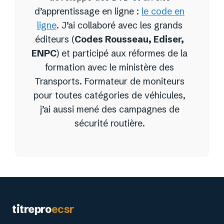
d’apprentissage en ligne :
le code en
ligne
. J’ai collaboré avec les grands
éditeurs (
Codes Rousseau, Ediser,
ENPC
) et participé aux réformes de la
formation avec le ministère des
Transports. Formateur de moniteurs
pour toutes catégories de véhicules,
j’ai aussi mené des campagnes de
sécurité routière.
Article ajouté au panier
Paiement
titrepro
ecsr
0 Produit -
0,00
€